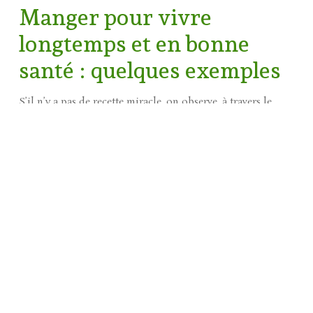
Manger pour vivre
longtemps et en bonne
santé : quelques exemples
S’il n’y a pas de recette miracle, on observe, à travers le
monde, plusieurs exemples de corrélation entre une
longue vie en bonne santé et le régime alimentaire. C’est
notamment le cas en Asie, avec le Japon, mais on trouve
également des exemples en Europe, en Méditerranée. C’est
spécialement le cas de ce qu’on appelle le régime Crétois.
En effet, la Crète n’est pas que l’une des plus importantes
îles méditerranéennes par la taille et les attraits
touristiques : elle est aussi réputée pour la qualité de son
alimentation. Axé sur des produits naturels et beaucoup de
fruits, le régime en Crète use par ailleurs en quantité
d’
. Cet élixir servant à la conservation et à la
huile d’olive
cuisson des aliments apporte tous ses bienfaits à ceux qui
la consomment, repoussant les limites d’une vie avec un
risque limité de maladie.