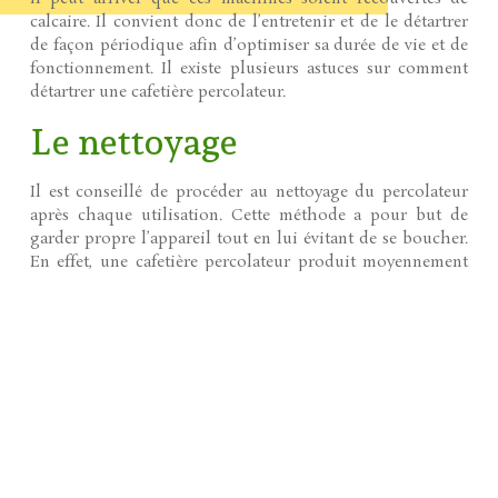
calcaire. Il convient donc de l’entretenir et de le détartrer
de façon périodique afin d’optimiser sa durée de vie et de
fonctionnement. Il existe plusieurs astuces sur comment
détartrer une cafetière percolateur.
Le nettoyage
Il est conseillé de procéder au nettoyage du percolateur
après chaque utilisation. Cette méthode a pour but de
garder propre l’appareil tout en lui évitant de se boucher.
En effet, une cafetière percolateur produit moyennement
plus de 6 litres de café par jour. De ce fait, l’entretien et le
lavage de cette machine ne devrait pas être pris à la légère.
Ainsi, pour garder une cafetière en bon état, il est essentiel
de la détartrer pour éviter qu’elle s’encrasse ou se bouche à
cause de l’accumulation de saletés ou soit en etat
citrique
.
Pour ce faire, la première chose à faire serait de
débrancher la machine à expresso afin de pouvoir le
nettoyer en toute sécurité. En cas de percolateur amovible,
retirez toutes les pièces détachées de la machine. Ensuite,